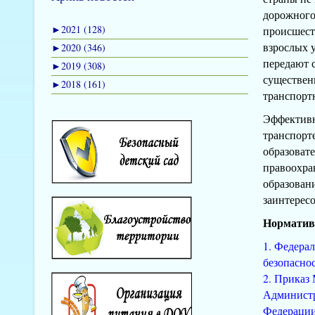
дорожного
►
2021 (128)
происшест
взрослых 
►
2020 (346)
передают с
►
2019 (308)
существен
►
2018 (161)
транспорт
Эффективн
транспорте
образоват
правоохра
образован
заинтерес
Нормативн
1. Федерал
безопаснос
2. Приказ
Администр
Федерации