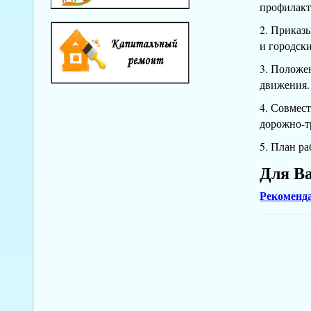
профилакт
2. Приказ
и городски
3. Положе
движения.
4. Совмес
дорожно-т
5. План р
Для Ва
Рекоменд