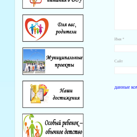
Имя
*
Сайт
данные ко