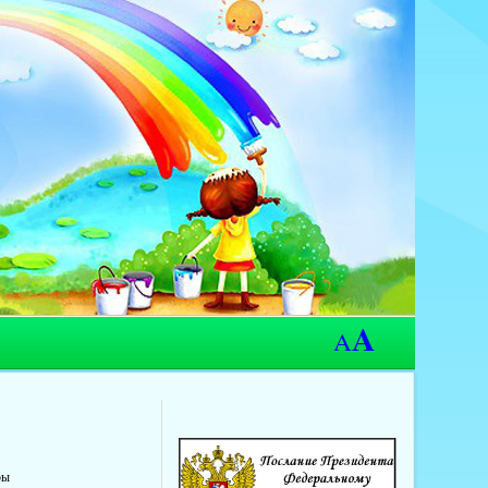
A
A
ры