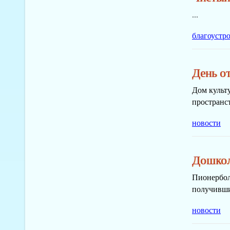
...
благоустр
День о
Дом культ
пространст
новости
Дошкол
Пионербол
получивши
новости