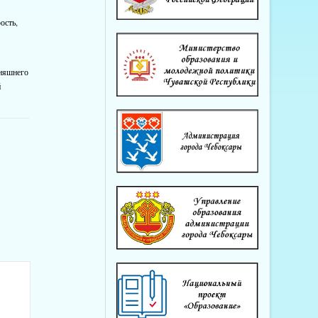
ость,
дняшнего
й