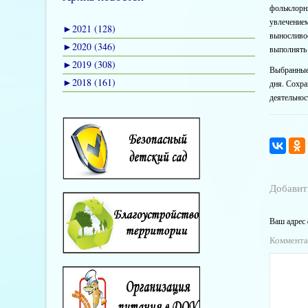
фольклорны
увлечением
►
2021 (128)
выносливос
►
2020 (346)
выполнять
►
2019 (308)
Выбранные 
►
2018 (161)
дня. Сохра
деятельнос
Добавит
Ваш адрес 
Коммент