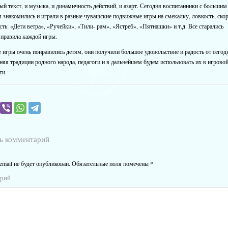
й текст, и музыка, и динамичность действий, и азарт. Сегодня воспитанники с большим
 знакомились и играли в разные чувашские подвижные игры на смекалку, ловкость, скор
ть: «Дети ветра», «Ручейки», «Тили- рам», «Ястреб», «Пятнашки» и т.д. Все старались
 правила каждой игры.
игры очень понравились детям, они получили большое удовольствие и радость от сего
няя традиции родного народа, педагоги и в дальнейшем будем использовать их в игрово
ти.
ь комментарий
email не будет опубликован.
Обязательные поля помечены
*
арий