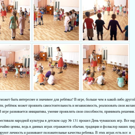
 может быть интереснее и значимее для ребёнка? В игре, больше чем в какой-либо друго
ти, ребёнок может проявить самостоятельность и независимость, реализовать свои желан
В игре развивается инициатива, умение проявлять свои способности, принимать решения
естиваля народной культуры в детском саду № 131 прошел День чувашских игр.
Все на
чайно ценны, ведь в данных играх отражаются обычаи, традиции и фольклор наших пре
уют личность и развивают положительные качества ребенка. В этих играх есть все: и