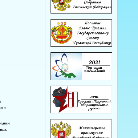
й
ия и
.
родные
дков.