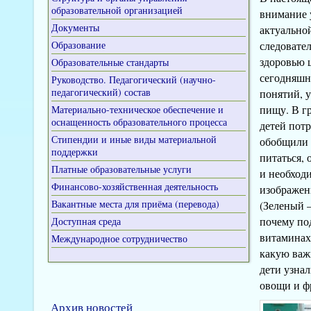
образовательной организацией
внимание 
Документы
актуальной
Образование
следовате
здоровью 
Образовательные стандарты
сегодняшн
Руководство. Педагогический (научно-
педагогический) состав
понятий, 
пищу. В г
Материально-техническое обеспечение и
оснащенность образовательного процесса
детей пот
Стипендии и иные виды материальной
обобщили 
поддержки
питаться, 
Платные образовательные услуги
и необход
Финансово-хозяйственная деятельность
изображен
Вакантные места для приёма (перевода)
(Зеленый –
почему по
Доступная среда
витаминах,
Международное сотрудничество
какую важ
дети узна
овощи и фр
Архив новостей