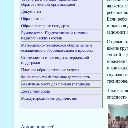
образовательной организацией
является г
Документы
ребенок до
Образование
Если ребе
и около во
Образовательные стандарты
запомнит 
Руководство. Педагогический (научно-
педагогический) состав
С целью р
Материально-техническое обеспечение и
школе гру
оснащенность образовательного процесса
тонкий лед
Стипендии и иные виды материальной
поведения 
поддержки
и как оказ
Платные образовательные услуги
слушали ст
Финансово-хозяйственная деятельность
тренирова
Вакантные места для приёма (перевода)
Такие зан
Доступная среда
опасность
Международное сотрудничество
Архив новостей