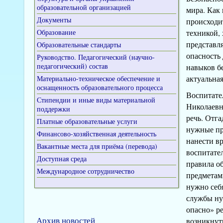
образовательной организацией
мира. Как
Документы
происходи
Образование
техникой,
представл
Образовательные стандарты
опасность 
Руководство. Педагогический (научно-
педагогический) состав
навыков б
актуальна
Материально-техническое обеспечение и
оснащенность образовательного процесса
Воспитате
Стипендии и иные виды материальной
Николаевн
поддержки
речь. Отга
Платные образовательные услуги
нужные пр
Финансово-хозяйственная деятельность
нанести в
Вакантные места для приёма (перевода)
воспитате
Доступная среда
правила о
Международное сотрудничество
предметам
нужно себя
службы ну
опасно» р
Архив новостей
возникнуть