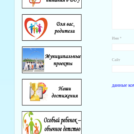
Имя
*
Сайт
данные ко