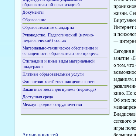
образовательной организацией
проникнов
Документы
жизни. Се
Образование
Виртуальн
Интернет 
Образовательные стандарты
и психоло
Руководство. Педагогический (научно-
педагогический) состав
— интернет
Материально-техническое обеспечение и
Сегодня в
оснащенность образовательного процесса
занятие «Б
Стипендии и иные виды материальной
о том, что
поддержки
возможнос
Платные образовательные услуги
заданиям, 
Финансово-хозяйственная деятельность
развлечени
Вакантные места для приёма (перевода)
кино. Но к
Доступная среда
Об этих п
Международное сотрудничество
медиапрез
Владислав
сетевого 
игры полез
Архив новостей
большим и