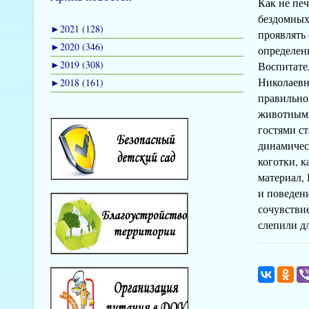
Как не печ
бездомных 
►
2021 (128)
проявлять 
►
2020 (346)
определен
►
2019 (308)
Воспитате
Николаевн
►
2018 (161)
правильно
животными.
гостями с
динамичес
коготки, к
материал,
и поведен
сочувстви
слепили д