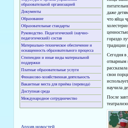
образовательной организацией
питательн
Документы
даже детя
Образование
что яйца ч
холестери
Образовательные стандарты
ценностью
Руководство. Педагогический (научно-
педагогический) состав
гораздо л
традиции 
Материально-техническое обеспечение и
оснащенность образовательного процесса
Сегодня в 
Стипендии и иные виды материальной
отварным 
поддержки
рассказала
Платные образовательные услуги
свои порц
Финансово-хозяйственная деятельность
используе
Вакантные места для приёма (перевода)
научила д
Доступная среда
После завт
Международное сотрудничество
театрализо
Архив новостей