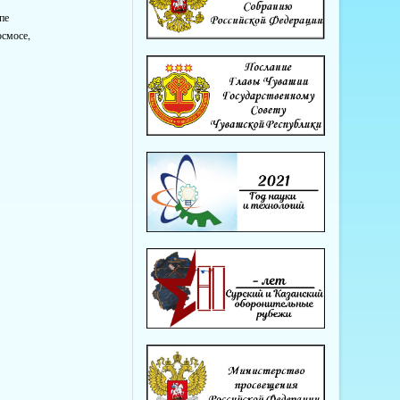
пе
осмосе,