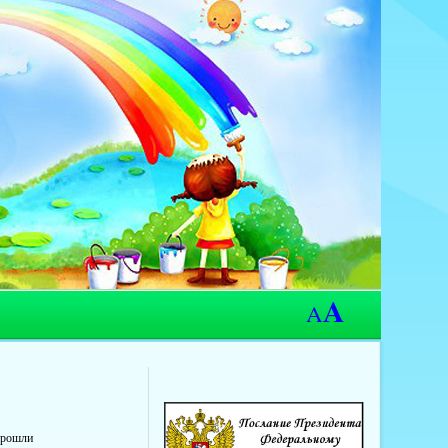
A
A
прошли