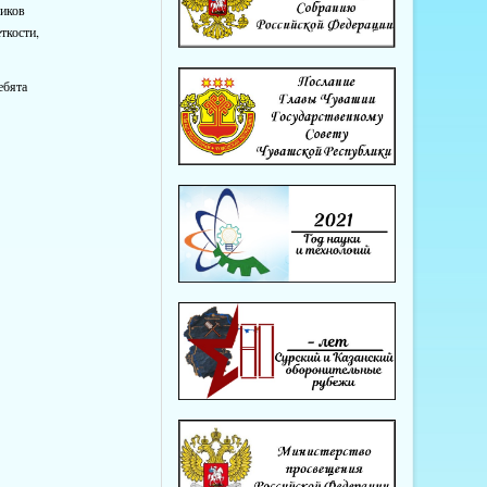
ников
ткости,
ебята