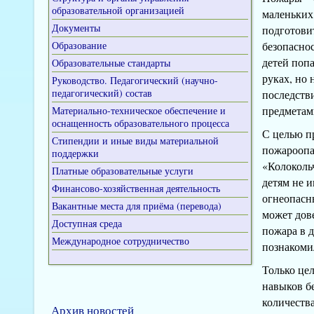
образовательной организацией
маленьких
Документы
подготови
Образование
безопаснос
детей поп
Образовательные стандарты
руках, но 
Руководство. Педагогический (научно-
педагогический) состав
последств
предметами
Материально-техническое обеспечение и
оснащенность образовательного процесса
С целью п
Стипендии и иные виды материальной
пожароопа
поддержки
«Колоколь
Платные образовательные услуги
детям не и
Финансово-хозяйственная деятельность
огнеопасн
Вакантные места для приёма (перевода)
может дов
Доступная среда
пожара в 
Международное сотрудничество
познакоми
Только це
навыков б
количеств
Архив новостей