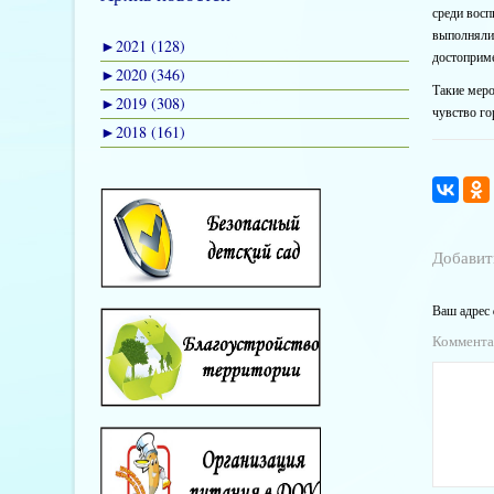
среди восп
выполняли
►
2021 (128)
достоприме
►
2020 (346)
Такие мер
►
2019 (308)
чувство г
►
2018 (161)
Добавит
Ваш адрес 
Коммент