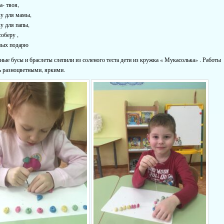
бусинка- твоя,
усинку для мамы,
бусинку для папы,
годня соберу ,
мых подарю
ные бусы и браслеты слепили из соленого теста дети из кружка « Мукасолька» . Работы
ь разноцветными, яркими.