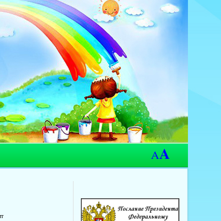
A
A
ит