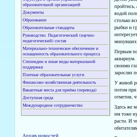
образовательной организацией
пройтись, 
Документы
водой поло
Образование
столько в
рыбки и г
Образовательные стандарты
интересуе
Руководство. Педагогический (научно-
педагогический) состав
минувших 
Материально-техническое обеспечение и
Первым по
оснащенность образовательного процесса
аквариум. 
Стипендии и иные виды материальной
своими гла
поддержки
зарослях 
Платные образовательные услуги
Финансово-хозяйственная деятельность
У живой р
потом при
Вакантные места для приёма (перевода)
отметив, ч
Доступная среда
Международное сотрудничество
Здесь же 
им тоже ну
расти. И 
обитателя
Архив новостей