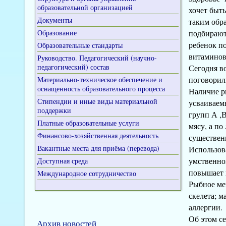
образовательной организацией
хочет быт
Документы
таким обр
Образование
подбирают
ребенок по
Образовательные стандарты
витаминов
Руководство. Педагогический (научно-
педагогический) состав
Сегодня в
поговорил
Материально-техническое обеспечение и
оснащенность образовательного процесса
Наличие р
Стипендии и иные виды материальной
усваиваем
поддержки
групп А ,
Платные образовательные услуги
мясу, а по
Финансово-хозяйственная деятельность
существен
Вакантные места для приёма (перевода)
Использов
умственно
Доступная среда
повышает 
Международное сотрудничество
Рыбное ме
скелета; м
аллергии.
Об этом се
Архив новостей