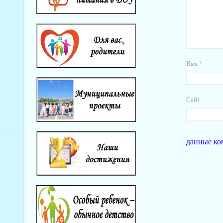
Имя
*
Сайт
данные ко