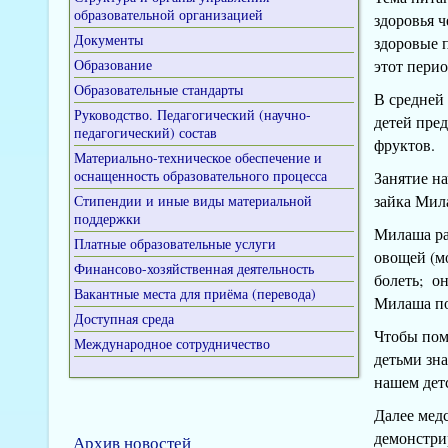
образовательной организацией
здоровья ч
Документы
здоровые 
Образование
этот пери
Образовательные стандарты
В средней
Руководство. Педагогический (научно-
детей пре
педагогический) состав
фруктов.
Материально-техническое обеспечение и
оснащенность образовательного процесса
Занятие на
зайка Мил
Стипендии и иные виды материальной
поддержки
Милаша рас
Платные образовательные услуги
овощей (мо
Финансово-хозяйственная деятельность
болеть; он
Вакантные места для приёма (перевода)
Милаша по
Доступная среда
Чтобы пом
Международное сотрудничество
детьми зн
нашем дет
Далее мед
демонстри
Архив новостей