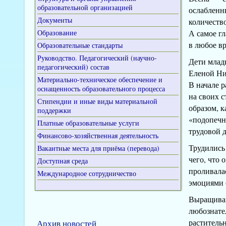
образовательной организацией
ослабленн
Документы
количеств
Образование
А самое г
в любое вр
Образовательные стандарты
Руководство. Педагогический (научно-
Дети млад
педагогический) состав
Еленой Ни
Материально-техническое обеспечение и
В начале 
оснащенность образовательного процесса
на своих с
Стипендии и иные виды материальной
образом, 
поддержки
«подопечны
Платные образовательные услуги
трудовой д
Финансово-хозяйственная деятельность
Трудились
Вакантные места для приёма (перевода)
чего, что 
Доступная среда
проливала
Международное сотрудничество
эмоциями 
Выращиван
любознате
растительн
Архив новостей