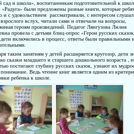
й сад и школа», воспитанникам подготовительной к школ
 «Радуга» были предложены разные книги, которые ребя
о и с удовольствием рассматривали, с интересом слуша
 взрослого вслух, читали сами и отвечали на вопросы,
живая героям произведений. Педагог Лянгузова Лилия
евна провела с детьми блиц-опрос «Герои русских сказок
е дети включились в процесс, ответы были правильными 
ательными.
аря таким занятиям у детей расширяется кругозор, дети з
ько сказки младшего и старшего дошкольного возраста , н
тью постигают глубину русских сказок, узнают их мудрос
 понимание. Ведь чтение книг является одним из критер
овки ребенка к школе.