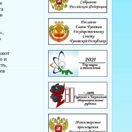
е
та
ли
»,
и
нают
о и
ть,
иев