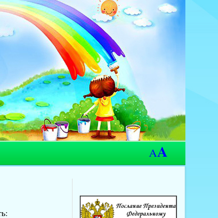
A
A
ь: