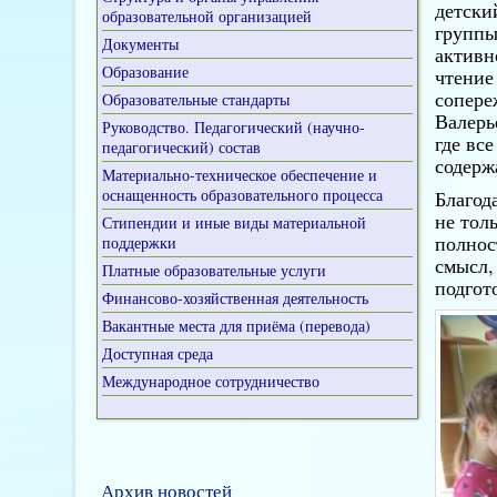
детски
образовательной организацией
группы
Документы
активн
Образование
чтение
сопере
Образовательные стандарты
Валерь
Руководство. Педагогический (научно-
где вс
педагогический) состав
содерж
Материально-техническое обеспечение и
оснащенность образовательного процесса
Благод
не тол
Стипендии и иные виды материальной
полнос
поддержки
смысл,
Платные образовательные услуги
подгот
Финансово-хозяйственная деятельность
Вакантные места для приёма (перевода)
Доступная среда
Международное сотрудничество
Архив новостей