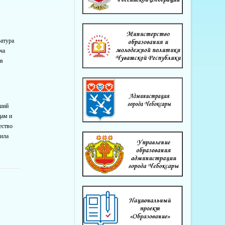
ратура
ча
ов
чший
дам и
ество
вила