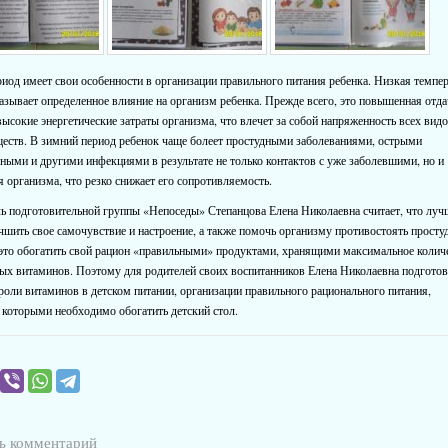
иод имеет свои особенности в организации правильного питания ребенка. Низкая темпе
азывает определенное влияние на организм ребенка. Прежде всего, это повышенная отда
. высокие энергетические затраты организма, что влечет за собой напряженность всех вид
еств. В зимний период ребенок чаще болеет простудными заболеваниями, острыми
ными и другими инфекциями в результате не только контактов с уже заболевшими, но и
 организма, что резко снижает его сопротивляемость.
ь подготовительной группы «Непоседы» Степанцова Елена Николаевна считает, что лу
чшить свое самочувствие и настроение, а также помочь организму противостоять просту
это обогатить свой рацион «правильными» продуктами, хранящими максимальное колич
ых витаминов. Поэтому для родителей своих воспитанников Елена Николаевна подгото
роли витаминов в детском питании, организации правильного рационального питания,
 которыми необходимо обогатить детский стол.
ь комментарий