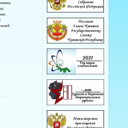
званием
ук,
ными
е
 свежей