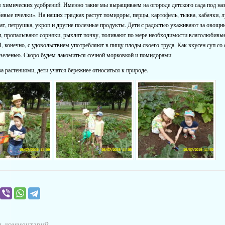
 химических удобрений. Именно такие мы выращиваем на огороде детского сада под на
вые пчелки». На наших грядках растут помидоры, перцы, картофель, тыква, кабачки, л
лат, петрушка, укроп и другие полезные продукты. Дети с радостью ухаживают за овощ
и, пропалывают сорняки, рыхлят почву, поливают по мере необходимости влаголюбивы
И, конечно, с удовольствием употребляют в пищу плоды своего труда. Как вкусен суп со
зеленью. Скоро будем лакомиться сочной морковкой и помидорами.
а растениями, дети учатся бережнее относиться к природе.
ь комментарий