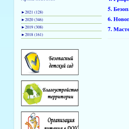
5. Безо
►
2021 (128)
6. Ново
►
2020 (346)
►
2019 (308)
7. Маст
►
2018 (161)