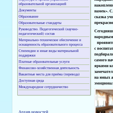
образовательной организацией
накопленн
Документы
намек». С
сказка уч
Образование
прекрасно
Образовательные стандарты
Руководство. Педагогический (научно-
Сегодняш
педагогический) состав
народным 
Материально-техническое обеспечение и
проявить 
оснащенность образовательного процесса
с воспита
Стипендии и иные виды материальной
подбирали
поддержки
самого на
Платные образовательные услуги
яркими ко
Финансово-хозяйственная деятельность
замечател
Вакантные места для приёма (перевода)
на юных а
Доступная среда
эмоциона
Международное сотрудничество
Архив новостей