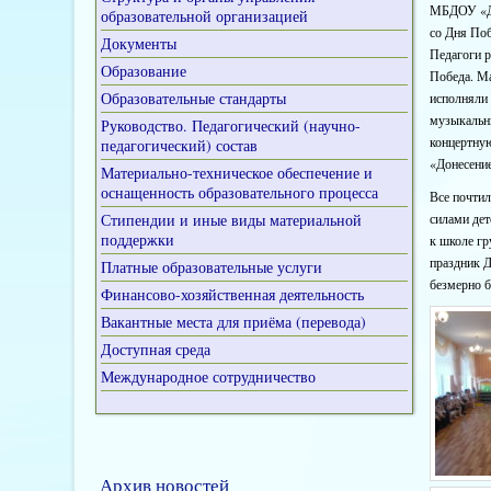
МБДОУ «Де
образовательной организацией
со Дня Поб
Документы
Педагоги р
Образование
Победа. Ма
Образовательные стандарты
исполняли 
музыкальн
Руководство. Педагогический (научно-
концертну
педагогический) состав
«Донесение
Материально-техническое обеспечение и
оснащенность образовательного процесса
Все почтил
Стипендии и иные виды материальной
силами дет
поддержки
к школе гр
праздник Д
Платные образовательные услуги
безмерно 
Финансово-хозяйственная деятельность
Вакантные места для приёма (перевода)
Доступная среда
Международное сотрудничество
Архив новостей