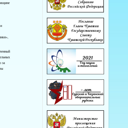
овщине
.
 и
чики»,
вленный
тельных
о за
 мы