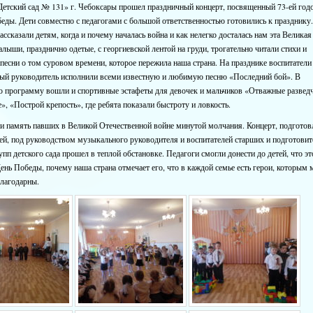
тский сад № 131» г. Чебоксары прошел праздничный концерт, посвященный 73-ей год
еды. Дети совместно с педагогами с большой ответственностью готовились к празднику
ассказали детям, когда и почему началась война и как нелегко досталась нам эта Великая
лыши, празднично одетые, с георгиевской лентой на груди, трогательно читали стихи и
песни о том суровом времени, которое пережила наша страна. На празднике воспитатели
ый руководитель исполнили всеми известную и любимую песню «Последний бой». В
ю программу вошли и спортивные эстафеты для девочек и мальчиков «Отважные развед
», «Построй крепость», где ребята показали быстроту и ловкость.
и память павших в Великой Отечественной войне минутой молчания. Концерт, подгото
ей, под руководством музыкального руководителя и воспитателей старших и подготови
упп детского сада прошел в теплой обстановке. Педагоги смогли донести до детей, что эт
ень Победы, почему наша страна отмечает его, что в каждой семье есть герои, которым
благодарны.