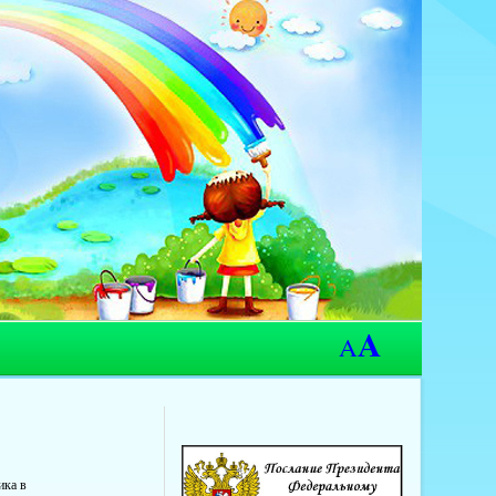
A
A
ика в