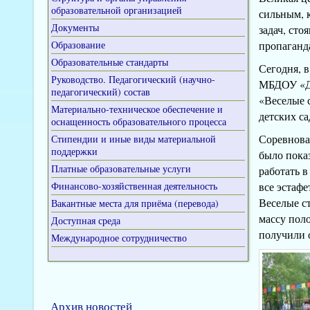
образовательной организацией
сильным, 
Документы
задач, ст
Образование
пропаганда
Образовательные стандарты
Сегодня, 
Руководство. Педагогический (научно-
МБДОУ «Де
педагогический) состав
«Веселые 
Материально-техническое обеспечение и
детских са
оснащенность образовательного процесса
Соревнова
Стипендии и иные виды материальной
поддержки
было показ
Платные образовательные услуги
работать 
Финансово-хозяйственная деятельность
все эстафе
Веселые с
Вакантные места для приёма (перевода)
массу пол
Доступная среда
получили 
Международное сотрудничество
Архив новостей